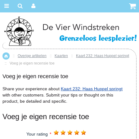
::
Overige artikelen
::
Kaarten
::
Kaart 232: Haas Huppel springt
Home
::
Voeg je eigen recensie toe
Voeg je eigen recensie toe
Share your experience about
Kaart 232: Haas Huppel springt
with other customers. Submit your tips or thought on this
product, be detailed and specific.
Voeg je eigen recensie toe
Your rating
*