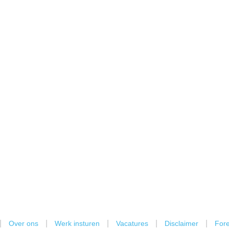
|
|
|
|
|
Over ons
Werk insturen
Vacatures
Disclaimer
Fore