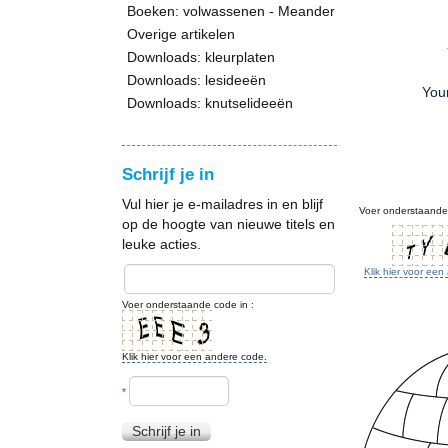
Boeken: volwassenen - Meander
Overige artikelen
Downloads: kleurplaten
Downloads: lesideeën
You
Downloads: knutselideeën
Schrijf je in
Vul hier je e-mailadres in en blijf
Voer onderstaande 
op de hoogte van nieuwe titels en
leuke acties.
Klik hier voor ee
Voer onderstaande code in :
Klik hier voor een andere code.
*
Schrijf je in