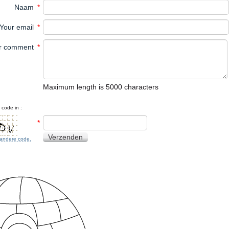
Naam
*
Your email
*
r comment
*
Maximum length is 5000 characters
code in :
*
Verzenden
n andere code.