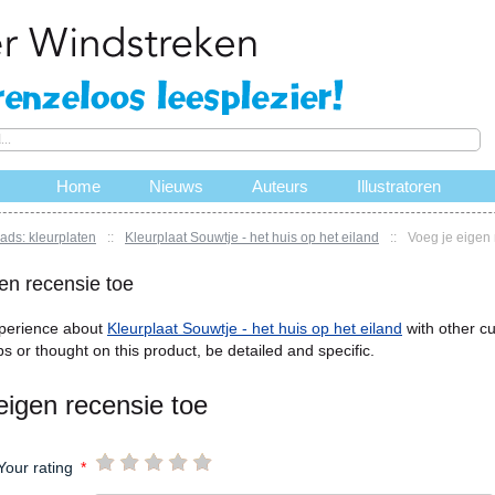
Home
Nieuws
Auteurs
Illustratoren
ds: kleurplaten
::
Kleurplaat Souwtje - het huis op het eiland
::
Voeg je eigen 
en recensie toe
perience about
Kleurplaat Souwtje - het huis op het eiland
with other c
ps or thought on this product, be detailed and specific.
eigen recensie toe
Your rating
*