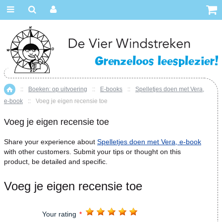
::
Boeken: op uitvoering
::
E-books
::
Spelletjes doen met Vera,
Home
e-book
::
Voeg je eigen recensie toe
Voeg je eigen recensie toe
Share your experience about
Spelletjes doen met Vera, e-book
with other customers. Submit your tips or thought on this
product, be detailed and specific.
Voeg je eigen recensie toe
Your rating
*