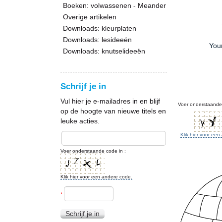
Boeken: volwassenen - Meander
Overige artikelen
Downloads: kleurplaten
Downloads: lesideeën
You
Downloads: knutselideeën
Schrijf je in
Vul hier je e-mailadres in en blijf
Voer onderstaande 
op de hoogte van nieuwe titels en
leuke acties.
Klik hier voor ee
Voer onderstaande code in :
Klik hier voor een andere code.
*
Schrijf je in