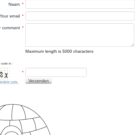
Naam
*
Your email
*
r comment
*
Maximum length is 5000 characters
code in :
*
Verzenden
n andere code.