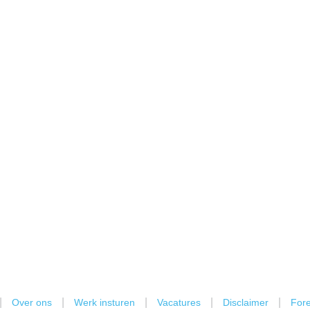
|
|
|
|
|
Over ons
Werk insturen
Vacatures
Disclaimer
Fore