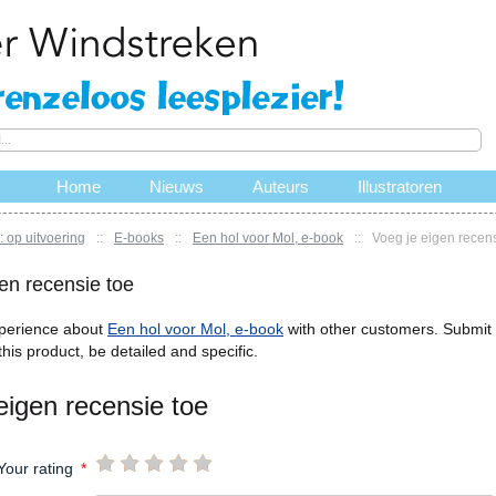
Home
Nieuws
Auteurs
Illustratoren
 op uitvoering
::
E-books
::
Een hol voor Mol, e-book
::
Voeg je eigen recens
en recensie toe
perience about
Een hol voor Mol, e-book
with other customers. Submit 
this product, be detailed and specific.
eigen recensie toe
Your rating
*