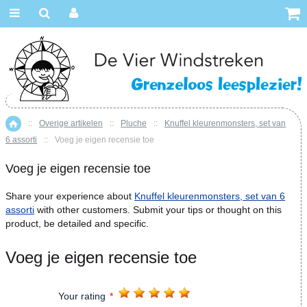
::
Overige artikelen
::
Pluche
::
Knuffel kleurenmonsters, set van
Home
6 assorti
::
Voeg je eigen recensie toe
Voeg je eigen recensie toe
Share your experience about
Knuffel kleurenmonsters, set van 6
assorti
with other customers. Submit your tips or thought on this
product, be detailed and specific.
Voeg je eigen recensie toe
Your rating
*