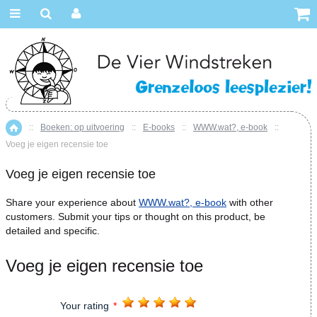
::
Boeken: op uitvoering
::
E-books
::
WWW.wat?, e-book
::
Home
Voeg je eigen recensie toe
Voeg je eigen recensie toe
Share your experience about
WWW.wat?, e-book
with other
customers. Submit your tips or thought on this product, be
detailed and specific.
Voeg je eigen recensie toe
Your rating
*