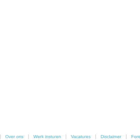
|
|
|
|
|
Over ons
Werk insturen
Vacatures
Disclaimer
Fore