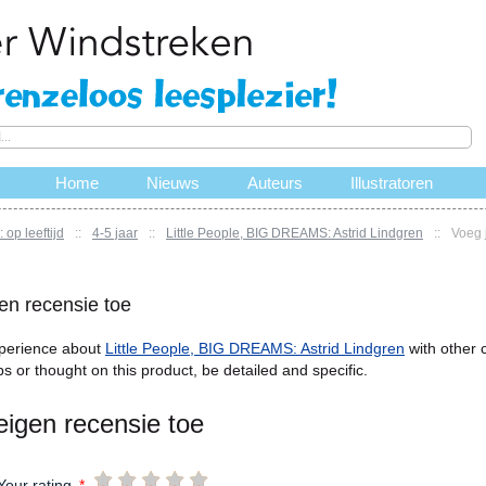
Home
Nieuws
Auteurs
Illustratoren
 op leeftijd
::
4-5 jaar
::
Little People, BIG DREAMS: Astrid Lindgren
::
Voeg 
en recensie toe
perience about
Little People, BIG DREAMS: Astrid Lindgren
with other 
ps or thought on this product, be detailed and specific.
eigen recensie toe
Your rating
*