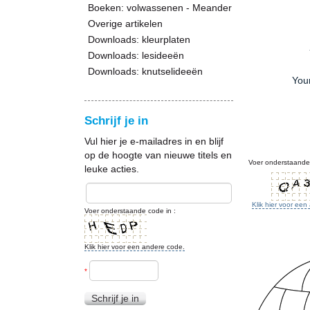
Boeken: volwassenen - Meander
Overige artikelen
Downloads: kleurplaten
Downloads: lesideeën
Downloads: knutselideeën
You
Schrijf je in
Vul hier je e-mailadres in en blijf
op de hoogte van nieuwe titels en
Voer onderstaande 
leuke acties.
Klik hier voor ee
Voer onderstaande code in :
Klik hier voor een andere code.
*
Schrijf je in