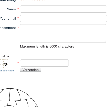
Naam
*
Your email
*
r comment
*
Maximum length is 5000 characters
code in :
*
Verzenden
n andere code.