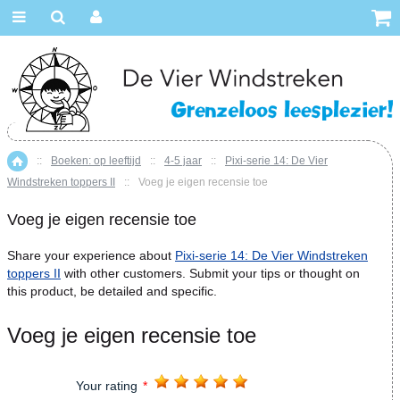
::
Boeken: op leeftijd
::
4-5 jaar
::
Pixi-serie 14: De Vier
Home
Windstreken toppers II
::
Voeg je eigen recensie toe
Voeg je eigen recensie toe
Share your experience about
Pixi-serie 14: De Vier Windstreken
toppers II
with other customers. Submit your tips or thought on
this product, be detailed and specific.
Voeg je eigen recensie toe
Your rating
*