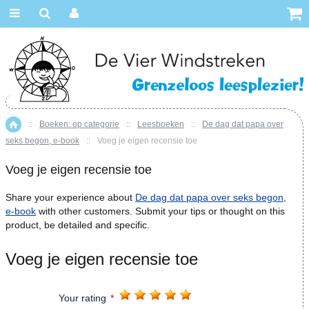
::
Boeken: op categorie
::
Leesboeken
::
De dag dat papa over
Home
seks begon, e-book
::
Voeg je eigen recensie toe
Voeg je eigen recensie toe
Share your experience about
De dag dat papa over seks begon,
e-book
with other customers. Submit your tips or thought on this
product, be detailed and specific.
Voeg je eigen recensie toe
Your rating
*