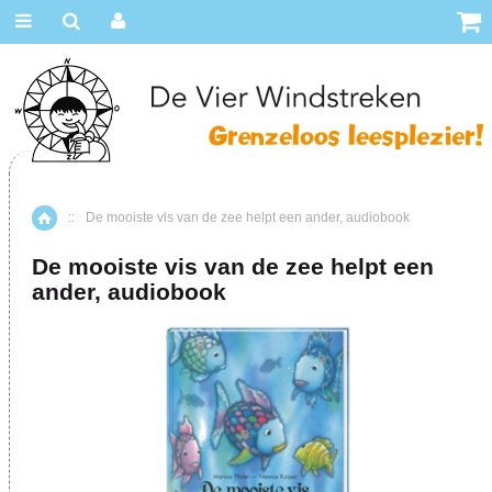
::
De mooiste vis van de zee helpt een ander, audiobook
Home
De mooiste vis van de zee helpt een
ander, audiobook