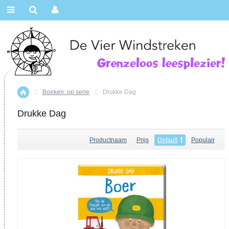
::
Boeken: op serie
::
Drukke Dag
Home
Drukke Dag
Productnaam
Prijs
Default
Populair