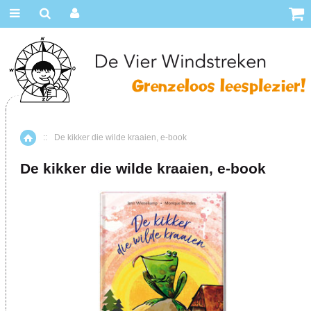
::
De kikker die wilde kraaien, e-book
Home
De kikker die wilde kraaien, e-book