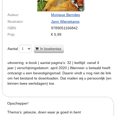
Auteur:
Monique Berndes
Illustrator:
Jann Wienekamp
ISBN:
9789051166842
Prijs:
€
5,99
Aantal
In boekentas
uitvoering:
e-book
| aantal pagina's:
32
| leeftijd:
vanaf 4
jaar
| verschijningsdatum:
april 2020 | Wanneer u betaald heeft
ontvangt u een bevestigingsmail. Daarin vindt u nog niet de link
om het bestand te downloaden. Dat mailen wij u persoonlijk (en
binnen twee werkdagen) toe.
Opschepper!
Thema’s: jaloezie, doen waar je goed in bent