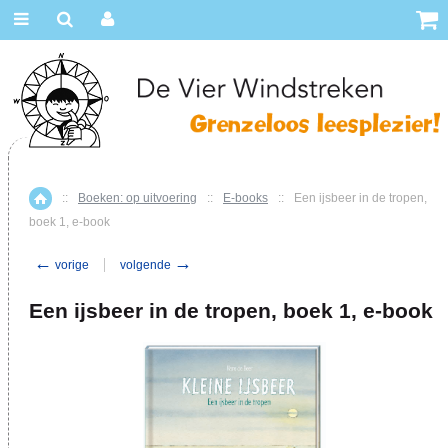
::
Boeken: op uitvoering
::
E-books
::
Een ijsbeer in de tropen,
Home
boek 1, e-book
←
→
vorige
volgende
Een ijsbeer in de tropen, boek 1, e-book