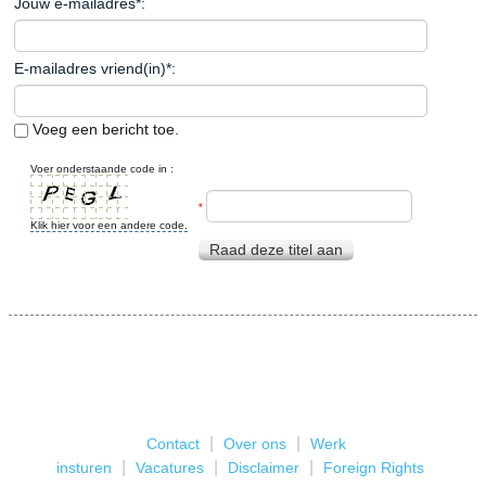
Jouw e-mailadres
*
:
E-mailadres vriend(in)
*
:
Voeg een bericht toe.
Voer onderstaande code in :
*
Klik hier voor een andere code.
Raad deze titel aan
|
|
Contact
Over ons
Werk
|
|
|
insturen
Vacatures
Disclaimer
Foreign Rights