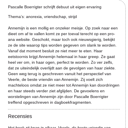
Pascalle Boerrigter schrijft debuut uit eigen ervaring
Thema’s: anorexia, vriendschap, strijd
Annemijn is een mollig en onzeker meisje. Op zoek naar een
dieet om af te vallen komt ze per toeval terecht op een pro-
ana website. Geschokt, maar toch ook nieuwsgierig, bekijkt
ze de site waarop tips worden gegeven om slank te worden.
Vanaf dat moment besluit ze niet meer te eten. Haar
eetstoornis krijgt Annemijn helemaal in haar greep. Ze gaat
heel ver om, in haar ogen, perfect te worden. Zo ver zelfs,
dat ze uiteindelijk overlijdt aan de gevolgen van haar ziekte.
Geen weg terug is geschreven vanuit het perspectief van
Veerle, de beste vriendin van Annemijn. Zij voelt zich
machteloos omdat ze niet meer tot Annemijn kan doordringen
en haar steeds verder ziet afglijden. De gevoelens en
worstelingen van Annemijn zijn door Pascalle Boerrigter
treffend opgeschreven in dagboekfragmenten.
Recensies
Het boek zit knap in elkaar. Veerle, de beste vriendin van