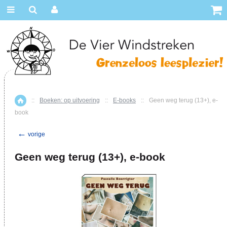
::
Boeken: op uitvoering
::
E-books
::
Geen weg terug (13+), e-
Home
book
←
vorige
Geen weg terug (13+), e-book