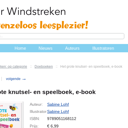
Home
Nieuws
Auteurs
Illustratoren
ken: op categorie
::
Doeboeken
::
Het grote knutsel- en speelboek, e-book
→
volgende
ote knutsel- en speelboek, e-book
Auteur:
Sabine Lohf
Illustrator:
Sabine Lohf
ISBN:
9789051168112
Prijs:
€
6,99