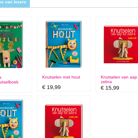
s van lezers
Knutselen met hout
Knutselen van aap 
e
zebra
utselboek
€ 19,99
€ 15,99