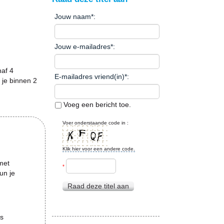
Jouw naam
*
:
Jouw e-mailadres
*
:
naf 4
E-mailadres vriend(in)
*
:
 je binnen 2
Voeg een bericht toe.
Voer onderstaande code in :
Klik hier voor een andere code.
met
*
un je
Raad deze titel aan
es