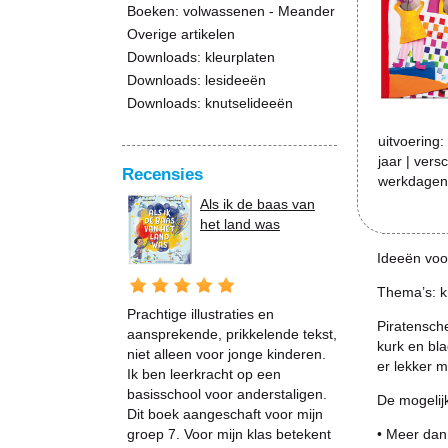
Boeken: volwassenen - Meander
Overige artikelen
Downloads: kleurplaten
Downloads: lesideeën
Downloads: knutselideeën
uitvoering:
jaar
| vers
Recensies
werkdagen 
Als ik de baas van
het land was
Ideeën voor
Thema’s: k
Prachtige illustraties en
Piratensch
aansprekende, prikkelende tekst,
kurk en bla
niet alleen voor jonge kinderen.
er lekker 
Ik ben leerkracht op een
basisschool voor anderstaligen.
De mogelijk
Dit boek aangeschaft voor mijn
groep 7. Voor mijn klas betekent
• Meer dan 