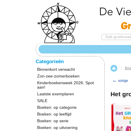
Categorieën
::
Boe
Home
Binnenkort verwacht
Zon-zee-zomerboeken
←
vorige
Kinderboekenweek 2026: Spot
aan!
Het gr
Laatste exemplaren
SALE
Boeken: op categorie
Boeken: op leeftijd
Boeken: op serie
Boeken: op uitvoering