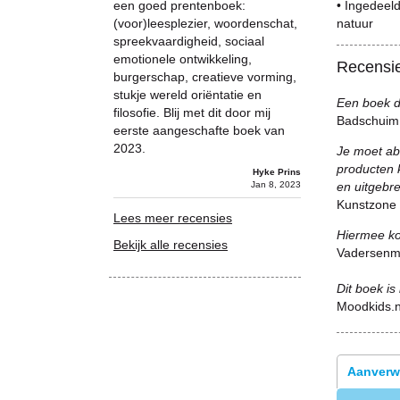
een goed prentenboek:
• Ingedeeld
(voor)leesplezier, woordenschat,
natuur
spreekvaardigheid, sociaal
emotionele ontwikkeling,
Recensi
burgerschap, creatieve vorming,
stukje wereld oriëntatie en
Een boek da
filosofie. Blij met dit door mij
Badschuim
eerste aangeschafte boek van
2023.
Je moet ab
producten 
Hyke Prins
Jan 8, 2023
en uitgebre
Kunstzone
Lees meer recensies
Hiermee ko
Bekijk alle recensies
Vadersenm
Dit boek is
Moodkids.n
Aanverw