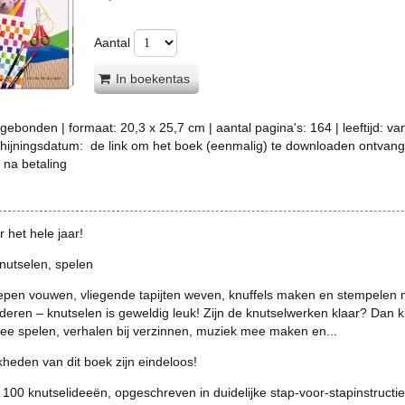
Aantal
In boekentas
gebonden
| formaat:
20,3 x 25,7 cm
| aantal pagina's:
164
| leeftijd:
va
chijningsdatum:
de link om het boek (eenmalig) te downloaden ontvang
na betaling
 het hele jaar!
nutselen, spelen
epen vouwen, vliegende tapijten weven, knuffels maken en stempelen 
deren – knutselen is geweldig leuk! Zijn de knutselwerken klaar? Dan k
mee spelen, verhalen bij verzinnen, muziek mee maken en...
heden van dit boek zijn eindeloos!
100 knutselideeën, opgeschreven in duidelijke stap-voor-stapinstructi