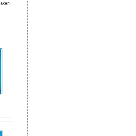
 raken
t