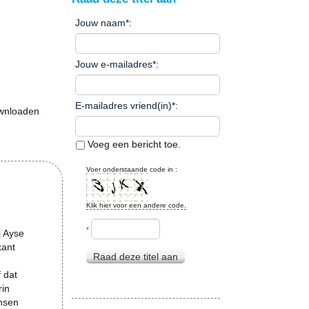
Jouw naam
*
:
Jouw e-mailadres
*
:
E-mailadres vriend(in)
*
:
ownloaden
Voeg een bericht toe.
Voer onderstaande code in :
Klik hier voor een andere code.
*
j Ayse
kant
Raad deze titel aan
 dat
rin
ensen