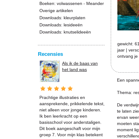
Boeken: volwassenen - Meander
Overige artikelen
Downloads: kleurplaten
Downloads: lesideeën
Downloads: knutselideeën
gewicht:
6
jaar
| vers
Recensies
ontvang je
Als ik de baas van
het land was
Een spannen
Thema: res
Prachtige illustraties en
aansprekende, prikkelende tekst,
De verdwijn
niet alleen voor jonge kinderen.
te laten zi
Ik ben leerkracht op een
ervan weer
basisschool voor anderstaligen.
moeten staa
Dit boek aangeschaft voor mijn
moment lig
groep 7. Voor mijn klas betekent
verschille