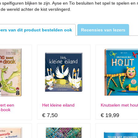
n spelfiguren blijken te zijn. Ayse en Tio besluiten het spel te spelen en
 de wereld achter de kist verslingerd.
ers van dit product bestelden ook
Recensies van lezers
ert een
Het kleine eiland
Knutselen met hou
e-book
€ 7,50
€ 19,99