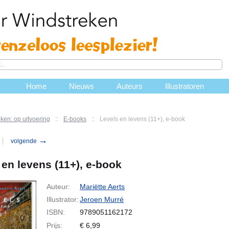
Home
Nieuws
Auteurs
Illustratoren
ken: op uitvoering
::
E-books
::
Levels en levens (11+), e-book
→
volgende
 en levens (11+), e-book
Auteur:
Mariëtte Aerts
Illustrator:
Jeroen Murré
ISBN:
9789051162172
Prijs:
€
6,99