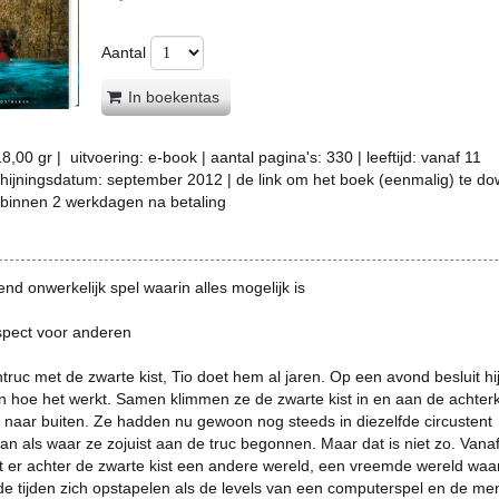
Aantal
In boekentas
18,00
gr |
uitvoering:
e-book
| aantal pagina's:
330
| leeftijd:
vanaf 11
chijningsdatum:
september 2012 | de link om het boek (eenmalig) te d
 binnen 2 werkdagen na betaling
d onwerkelijk spel waarin alles mogelijk is
pect voor anderen
truc met de zwarte kist, Tio doet hem al jaren. Op een avond besluit hi
en hoe het werkt. Samen klimmen ze de zwarte kist in en aan de achter
 naar buiten. Ze hadden nu gewoon nog steeds in diezelfde circustent
n als waar ze zojuist aan de truc begonnen. Maar dat is niet zo. Vanaf
t er achter de zwarte kist een andere wereld, een vreemde wereld waa
nde tijden zich opstapelen als de levels van een computerspel en de m