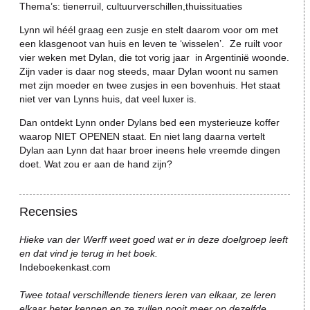
Thema’s: tienerruil, cultuurverschillen,thuissituaties
Lynn wil héél graag een zusje en stelt daarom voor om met
een klasgenoot van huis en leven te ‘wisselen’. Ze ruilt voor
vier weken met Dylan, die tot vorig jaar in Argentinië woonde.
Zijn vader is daar nog steeds, maar Dylan woont nu samen
met zijn moeder en twee zusjes in een bovenhuis. Het staat
niet ver van Lynns huis, dat veel luxer is.
Dan ontdekt Lynn onder Dylans bed een mysterieuze koffer
waarop NIET OPENEN staat. En niet lang daarna vertelt
Dylan aan Lynn dat haar broer ineens hele vreemde dingen
doet. Wat zou er aan de hand zijn?
Recensies
Hieke van der Werff weet goed wat er in deze doelgroep leeft
en dat vind je terug in het boek.
Indeboekenkast.com
Twee totaal verschillende tieners leren van elkaar, ze leren
elkaar beter kennen en ze zullen nooit meer op dezelfde