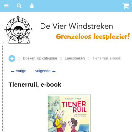
::
Boeken: op categorie
::
Leesboeken
::
Tienerruil, e-book
Home
←
→
vorige
volgende
Tienerruil, e-book