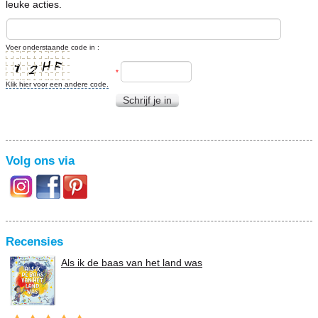
leuke acties.
Voer onderstaande code in :
*
Klik hier voor een andere code.
Schrijf je in
Volg ons via
Recensies
Als ik de baas van het land was