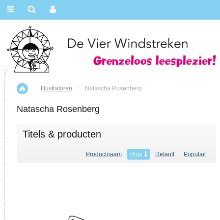
::
Illustratoren
::
Natascha Rosenberg
Home
Natascha Rosenberg
Titels & producten
Productnaam
Prijs
Default
Populair