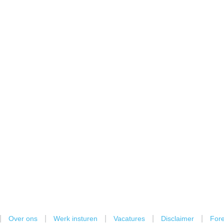
|
|
|
|
|
Over ons
Werk insturen
Vacatures
Disclaimer
Fore