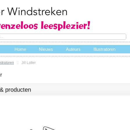
Home
Nieuws
Auteurs
Illustratoren
ustratoren
::
Jill Latter
e
er
s & producten