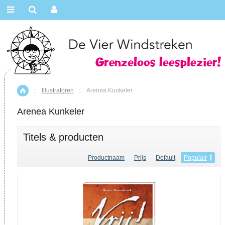
::
Illustratoren
::
Arenea Kunkeler
Home
Arenea Kunkeler
Titels & producten
Productnaam
Prijs
Default
Populair