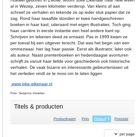
Hoewel geboren in Zwolle, woont Joke Eikenaar haar hele leven
al in Wezep, zeven kilometer verderop. Van kleins af aan
schreef ze verhalen en tekende ze op ieder stuk papier dat ze
zag. Rond haar twaalfde stonden er twee handgeschreven
boeken in haar kast, uiteraard met eigen illustraties. Toch ging
haar carrière in eerste instantie een heel andere kant op.
Schrijven en tekenen deed ze ernaast. Pas in 1999 kwam ze
per toeval bij een uitgever terecht. Dat was het begin van een
ommezwaai: hier lag haar passie. Eerst als illustrator, later ook
als auteur. Naast prentenboeken en hedendaagse avonturen
schrijft ze vanuit haar liefde voor geschiedenis ook historische
verhalen. De vaak bizarre en interessante gebeurtenissen uit
het verleden vindt ze te mooi om te laten liggen.
www.joke-eikenaar.nl
Foto: Gerjanne Immeker
Titels & producten
Productnaam
Prijs
Default
Populair
per page