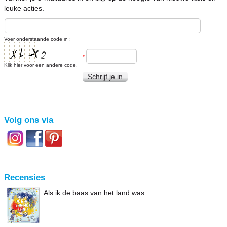
leuke acties.
Voer onderstaande code in :
*
Klik hier voor een andere code.
Schrijf je in
Volg ons via
Recensies
Als ik de baas van het land was