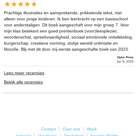
Prachtige illustraties en aansprekende, prikkelende tekst, niet
alleen voor jonge kinderen. Ik ben leerkracht op een basisschool
voor anderstaligen. Dit boek aangeschaft voor mijn groep 7. Voor
mijn klas betekent een goed prentenboek:(voor)leesplezier,
woordenschat, spreekvaardigheid, sociaal emotionele ontwikkeling,
burgerschap, creatieve vorming, stukje wereld oriëntatie en
filosofie. Blij met dit door mij eerste aangeschafte boek van 2023.
Hyke Prins
Jan 8, 2023
Lees meer recensies
Bekijk alle recensies
|
|
Contact
Over ons
Werk
|
|
|
insturen
Vacatures
Disclaimer
Foreign Rights