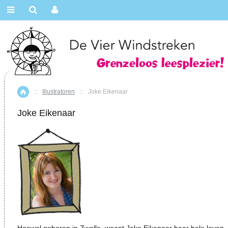
::
Illustratoren
::
Joke Eikenaar
Home
Joke Eikenaar