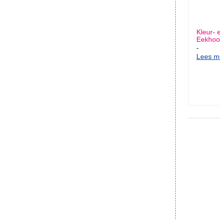
Kleur- 
Eekhoor
-
Lees me