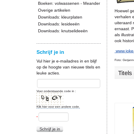
Boeken: volwassenen - Meander
Overige artikelen
Hoewel ge
verhalen 
Downloads: kleurplaten
uiteraard 
Downloads: lesideeën
ernaast. P
Downloads: knutselideeën
als illust
ook histor
www.joke-
Schrijf je in
Foto: Gerjan
Vul hier je e-mailadres in en blijf
op de hoogte van nieuwe titels en
Titel
leuke acties.
Voer onderstaande code in :
Klik hier voor een andere code.
*
Schrijf je in