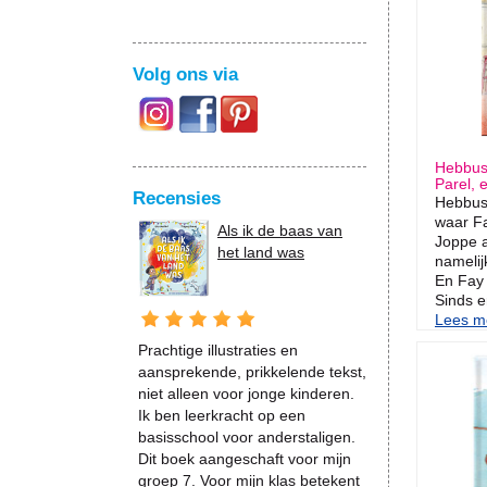
Volg ons via
Hebbus
Parel, 
Recensies
Hebbus!
waar Fa
Als ik de baas van
Joppe al
het land was
namelij
En Fay i
Sinds er
Lees me
Prachtige illustraties en
aansprekende, prikkelende tekst,
niet alleen voor jonge kinderen.
Ik ben leerkracht op een
basisschool voor anderstaligen.
Dit boek aangeschaft voor mijn
groep 7. Voor mijn klas betekent