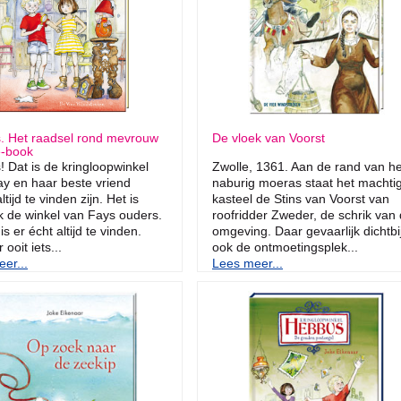
. Het raadsel rond mevrouw
De vloek van Voorst
e-book
 Dat is de kringloopwinkel
Zwolle, 1361. Aan de rand van he
y en haar beste vriend
naburig moeras staat het machti
tijd te vinden zijn. Het is
kasteel de Stins van Voorst van
k de winkel van Fays ouders.
roofridder Zweder, de schrik van
s er écht altijd te vinden.
omgeving. Daar gevaarlijk dichtbij
 ooit iets...
ook de ontmoetingsplek...
er...
Lees meer...