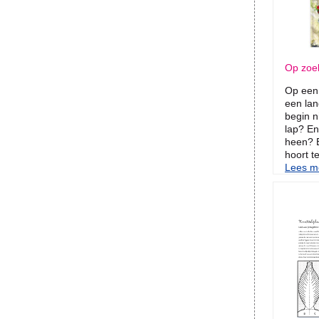
Op zoek
Op een 
een lan
begin n
lap? En
heen? 
hoort te
Lees me