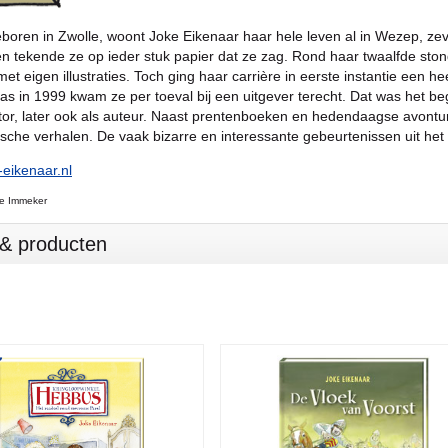
boren in Zwolle, woont Joke Eikenaar haar hele leven al in Wezep, zev
en tekende ze op ieder stuk papier dat ze zag. Rond haar twaalfde st
met eigen illustraties. Toch ging haar carrière in eerste instantie een 
as in 1999 kwam ze per toeval bij een uitgever terecht. Dat was het b
rator, later ook als auteur. Naast prentenboeken en hedendaagse avontur
ische verhalen. De vaak bizarre en interessante gebeurtenissen uit het 
eikenaar.nl
ne Immeker
s & producten