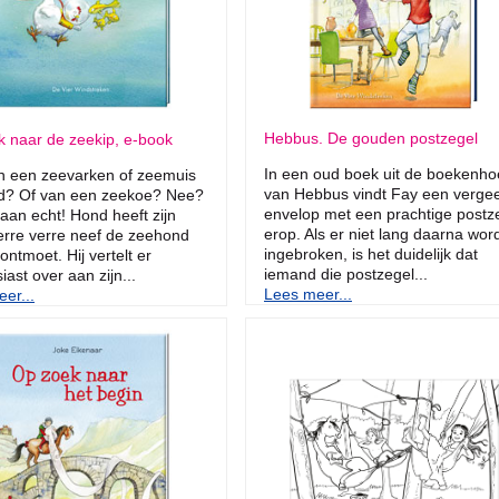
Hebbus. De gouden postzegel
 naar de zeekip, e-book
In een oud boek uit de boekenho
n een zeevarken of zeemuis
van Hebbus vindt Fay een verge
d? Of van een zeekoe? Nee?
envelop met een prachtige postz
aan echt! Hond heeft zijn
erop. Als er niet lang daarna wor
erre verre neef de zeehond
ingebroken, is het duidelijk dat
 ontmoet. Hij vertelt er
iemand die postzegel...
iast over aan zijn...
Lees meer...
er...