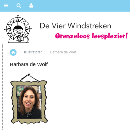
::
Illustratoren
::
Barbara de Wolf
Home
Barbara de Wolf