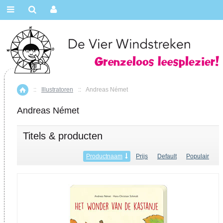
::
Illustratoren
::
Andreas Német
Home
Andreas Német
Titels & producten
Productnaam
Prijs
Default
Populair