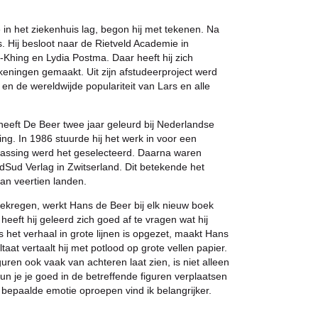
e in het ziekenhuis lag, begon hij met tekenen. Na
 Hij besloot naar de Rietveld Academie in
-Khing en Lydia Postma. Daar heeft hij zich
tekeningen gemaakt. Uit zijn afstudeerproject werd
n de wereldwijde populariteit van Lars en alle
heeft De Beer twee jaar geleurd bij Nederlandse
g. In 1986 stuurde hij het werk in voor een
errassing werd het geselecteerd. Daarna waren
ordSud Verlag in Zwitserland. Dit betekende het
an veertien landen.
 gekregen, werkt Hans de Beer bij elk nieuw boek
 heeft hij geleerd zich goed af te vragen wat hij
s het verhaal in grote lijnen is opgezet, maakt Hans
aat vertaalt hij met potlood op grote vellen papier.
guren ook vaak van achteren laat zien, is niet alleen
un je je goed in de betreffende figuren verplaatsen
 bepaalde emotie oproepen vind ik belangrijker.