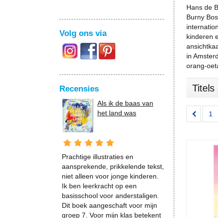
Hans de B
Burny Bos 
internatio
Volg ons via
kinderen e
ansichtkaa
in Amsterd
orang-oet
Titel
Recensies
Als ik de baas van
het land was
1
Prachtige illustraties en
aansprekende, prikkelende tekst,
niet alleen voor jonge kinderen.
Ik ben leerkracht op een
basisschool voor anderstaligen.
Dit boek aangeschaft voor mijn
groep 7. Voor mijn klas betekent