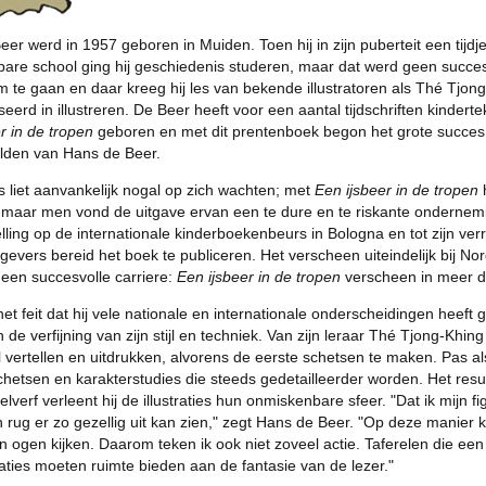
er werd in 1957 geboren in Muiden. Toen hij in zijn puberteit een tijdj
are school ging hij geschiedenis studeren, maar dat werd geen succes.
te gaan en daar kreeg hij les van bekende illustratoren als Thé Tjong
seerd in illustreren. De Beer heeft voor een aantal tijdschriften kinder
r in de tropen
geboren en met dit prentenboek begon het grote succes e
lden van Hans de Beer.
 liet aanvankelijk nogal op zich wachten; met
Een ijsbeer in de tropen
 maar men vond de uitgave ervan een te dure en te riskante ondernemin
lling op de internationale kinderboekenbeurs in Bologna en tot zijn v
tgevers bereid het boek te publiceren. Het verscheen uiteindelijk bij N
 een succesvolle carriere:
Een ijsbeer in de tropen
verscheen in meer d
t feit dat hij vele nationale en internationale onderscheidingen heeft
 de verfijning van zijn stijl en techniek. Van zijn leraar Thé Tjong-Khing
l vertellen en uitdrukken, alvorens de eerste schetsen te maken. Pas al
hetsen en karakterstudies die steeds gedetailleerder worden. Het result
lverf verleent hij de illustraties hun onmiskenbare sfeer. "Dat ik mijn fi
rug er zo gezellig uit kan zien," zegt Hans de Beer. "Op deze manier k
 ogen kijken. Daarom teken ik ook niet zoveel actie. Taferelen die een
traties moeten ruimte bieden aan de fantasie van de lezer."