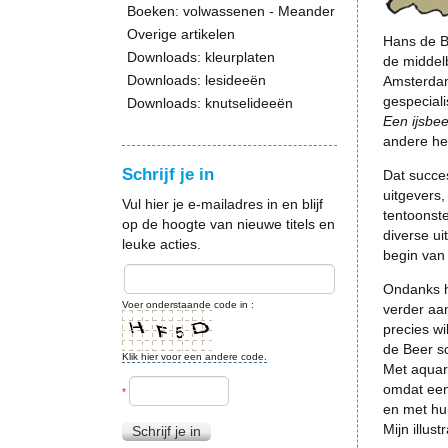
Boeken: volwassenen - Meander
Overige artikelen
Hans de Be
Downloads: kleurplaten
de middelb
Downloads: lesideeën
Amsterdam 
gespeciali
Downloads: knutselideeën
Een ijsbee
andere he
Schrijf je in
Dat succes
uitgevers,
Vul hier je e-mailadres in en blijf
tentoonste
op de hoogte van nieuwe titels en
diverse ui
leuke acties.
begin van
Ondanks he
Voer onderstaande code in :
verder aan
precies wi
de Beer sc
Klik hier voor een andere code.
Met aquare
omdat een 
*
en met hun
Mijn illus
Schrijf je in