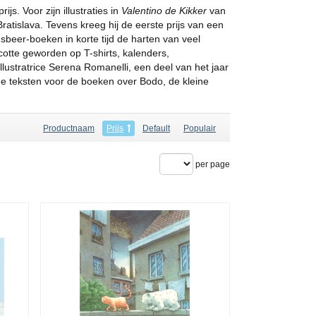
js. Voor zijn illustraties in
Valentino de Kikker
van
atislava. Tevens kreeg hij de eerste prijs van een
IJsbeer-boeken in korte tijd de harten van veel
otte geworden op T-shirts, kalenders,
ustratrice Serena Romanelli, een deel van het jaar
 de teksten voor de boeken over Bodo, de kleine
Productnaam
Prijs
Default
Populair
per page