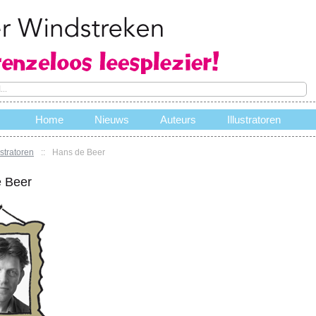
Home
Nieuws
Auteurs
Illustratoren
ustratoren
::
Hans de Beer
e
 Beer