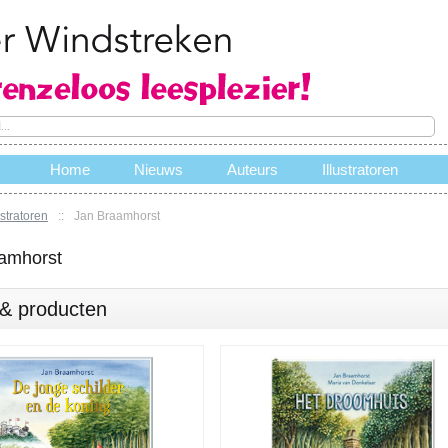
Home
Nieuws
Auteurs
Illustratoren
ustratoren
::
Jan Braamhorst
e
amhorst
s & producten