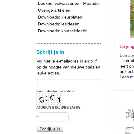
Boeken: volwassenen - Meander
Overige artikelen
Downloads: kleurplaten
Downloads: lesideeën
Downloads: knutselideeën
De jong
Schrijf je in
Een spr
illustr
Vul hier je e-mailadres in en blijf
leert o
op de hoogte van nieuwe titels en
ook ech
leuke acties.
Lees me
Voer onderstaande code in :
Klik hier voor een andere code.
*
Schrijf je in