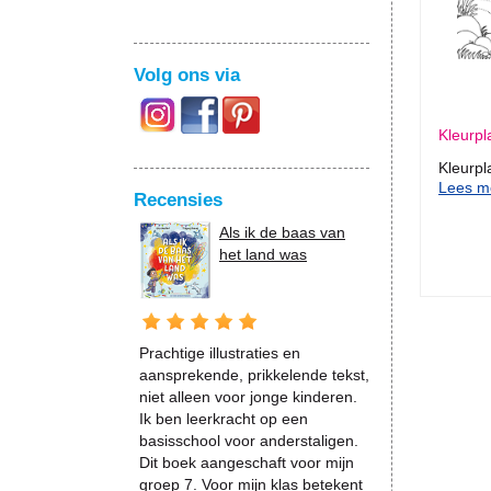
Volg ons via
Kleurpl
Kleurpl
Lees me
Recensies
Als ik de baas van
het land was
Prachtige illustraties en
aansprekende, prikkelende tekst,
niet alleen voor jonge kinderen.
Ik ben leerkracht op een
basisschool voor anderstaligen.
Dit boek aangeschaft voor mijn
groep 7. Voor mijn klas betekent