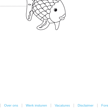
|
|
|
|
|
Over ons
Werk insturen
Vacatures
Disclaimer
Fore