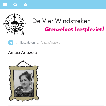
::
Illustratoren
::
Amaia Arrazola
Home
Amaia Arrazola