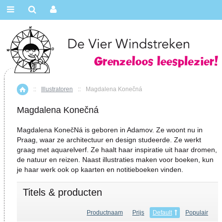
::
Illustratoren
::
Magdalena Konečná
Home
Magdalena Konečná
Magdalena KonečNá is geboren in Adamov. Ze woont nu in
Praag, waar ze architectuur en design studeerde. Ze werkt
graag met aquarelverf. Ze haalt haar inspiratie uit haar dromen,
de natuur en reizen. Naast illustraties maken voor boeken, kun
je haar werk ook op kaarten en notitieboeken vinden.
Titels & producten
Productnaam
Prijs
Default
Populair