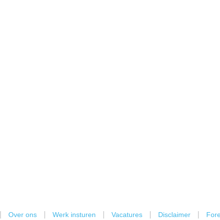
|
|
|
|
|
Over ons
Werk insturen
Vacatures
Disclaimer
Fore