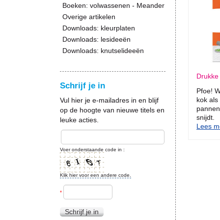
Boeken: volwassenen - Meander
Overige artikelen
Downloads: kleurplaten
Downloads: lesideeën
Downloads: knutselideeën
Drukke
Schrijf je in
Pfoe! W
kok als
Vul hier je e-mailadres in en blijf
pannen
op de hoogte van nieuwe titels en
snijdt.
leuke acties.
Lees me
Voer onderstaande code in :
Klik hier voor een andere code.
*
Schrijf je in