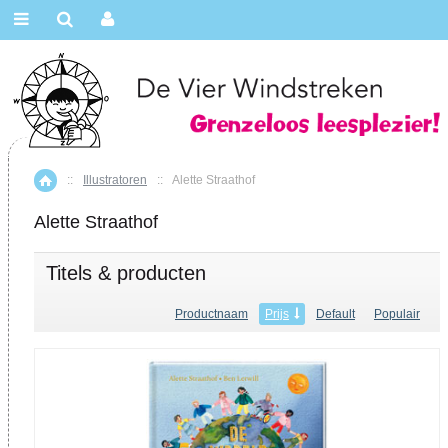
::
Illustratoren
::
Alette Straathof
Home
Alette Straathof
Titels & producten
Productnaam
Prijs
Default
Populair