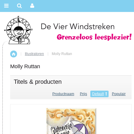
::
Illustratoren
::
Molly Ruttan
Home
Molly Ruttan
Titels & producten
Productnaam
Prijs
Default
Populair