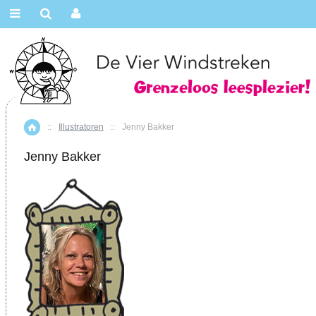
::
Illustratoren
::
Jenny Bakker
Home
Jenny Bakker