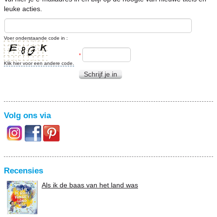
leuke acties.
Voer onderstaande code in :
*
Klik hier voor een andere code.
Schrijf je in
Volg ons via
Recensies
Als ik de baas van het land was