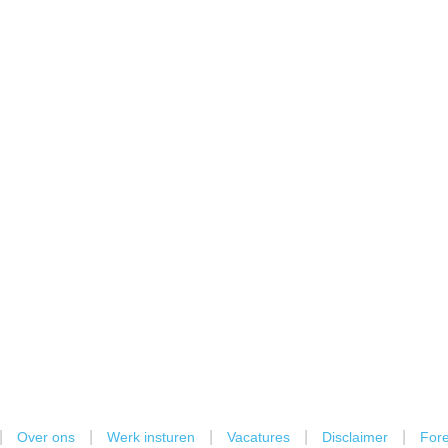
|
|
|
|
|
Over ons
Werk insturen
Vacatures
Disclaimer
Fore