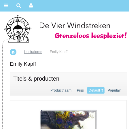
::
Illustratoren
::
Emily Kapff
Home
Emily Kapff
Titels & producten
Productnaam
Prijs
Default
Populair