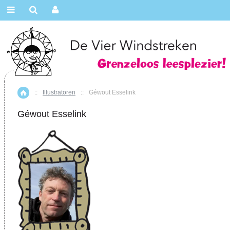
::
Illustratoren
::
Géwout Esselink
Home
Géwout Esselink