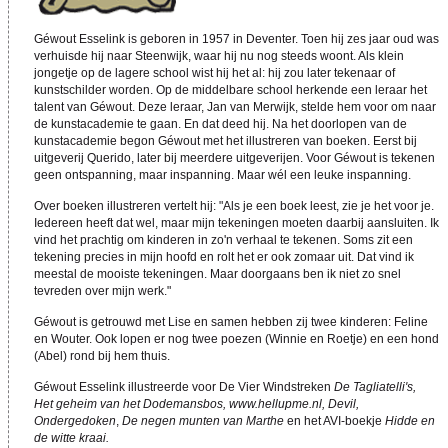
Géwout
Esselink is geboren in 1957 in Deventer. Toen hij zes jaar oud was
verhuisde hij naar Steenwijk, waar hij nu nog steeds woont. Als klein
jongetje op de lagere school wist hij het al: hij zou later tekenaar of
kunstschilder worden. Op de middelbare school herkende een leraar het
talent van Géwout.
Deze leraar, Jan van Merwijk, stelde hem voor om naar
de kunstacademie te gaan. En dat deed hij. Na het doorlopen van de
kunstacademie begon Géwout
met het illustreren van boeken. Eerst bij
uitgeverij Querido, later bij meerdere uitgeverijen. Voor G
éwout
is tekenen
geen ontspanning, maar inspanning. Maar wél een leuke inspanning.
Over boeken illustreren vertelt hij: "
Als je een boek leest, zie je het voor je.
Iedereen heeft dat wel, maar mijn tekeningen moeten daarbij aansluiten. Ik
vind het prachtig om kinderen in zo'n
verhaal te tekenen. Soms zit een
tekening precies in mijn hoofd en rolt het er ook zomaar uit. Dat vind ik
meestal de mooiste tekeningen. Maar doorgaans ben ik niet zo snel
tevreden over mijn werk."
Géwout
is getrouwd met Lise en samen hebben zij twee kinderen: Feline
en Wouter. Ook lopen er nog twee poezen (Winnie en Roetje) en een hond
(Abel) rond bij hem thuis.
Géwout Esselink illustreerde voor De Vier Windstreken
De Tagliatelli's,
Het
geheim van het Dodemansbos, www.hellupme.nl, Devil,
Ondergedoken
,
De negen munten van Marthe
en het AVI-boekje
Hidde en
de witte kraai.