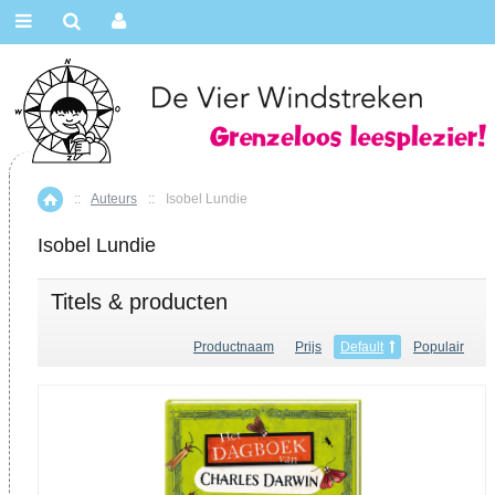
::
Auteurs
::
Isobel Lundie
Home
Isobel Lundie
Titels & producten
Productnaam
Prijs
Default
Populair