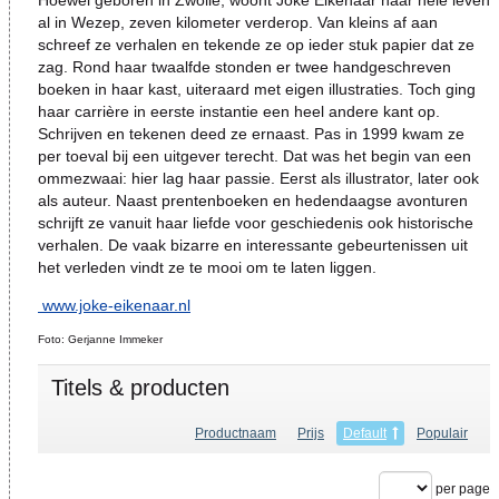
Hoewel geboren in Zwolle, woont Joke Eikenaar haar hele leven
al in Wezep, zeven kilometer verderop. Van kleins af aan
schreef ze verhalen en tekende ze op ieder stuk papier dat ze
zag. Rond haar twaalfde stonden er twee handgeschreven
boeken in haar kast, uiteraard met eigen illustraties. Toch ging
haar carrière in eerste instantie een heel andere kant op.
Schrijven en tekenen deed ze ernaast. Pas in 1999 kwam ze
per toeval bij een uitgever terecht. Dat was het begin van een
ommezwaai: hier lag haar passie. Eerst als illustrator, later ook
als auteur. Naast prentenboeken en hedendaagse avonturen
schrijft ze vanuit haar liefde voor geschiedenis ook historische
verhalen. De vaak bizarre en interessante gebeurtenissen uit
het verleden vindt ze te mooi om te laten liggen.
www.joke-eikenaar.nl
Foto: Gerjanne Immeker
Titels & producten
Productnaam
Prijs
Default
Populair
per page