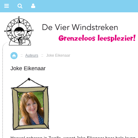
::
Auteurs
::
Joke Eikenaar
Home
Joke Eikenaar