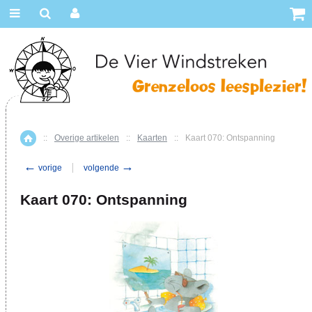
::
Overige artikelen
::
Kaarten
::
Kaart 070: Ontspanning
Home
←
→
vorige
volgende
Kaart 070: Ontspanning