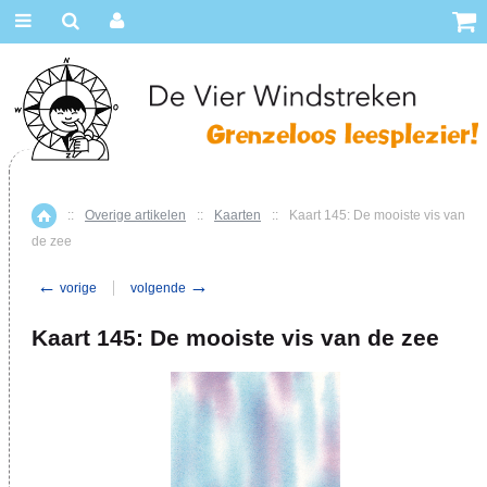
::
Overige artikelen
::
Kaarten
::
Kaart 145: De mooiste vis van
Home
de zee
←
→
vorige
volgende
Kaart 145: De mooiste vis van de zee