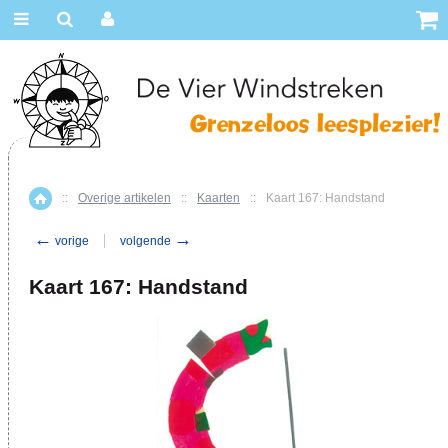
::
Overige artikelen
::
Kaarten
::
Kaart 167: Handstand
Home
←
→
vorige
volgende
Kaart 167: Handstand