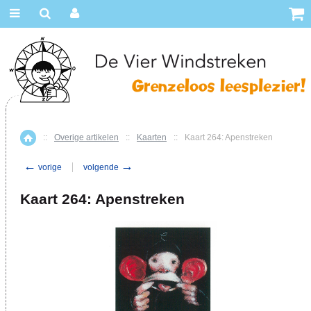
::
Overige artikelen
::
Kaarten
::
Kaart 264: Apenstreken
Home
←
→
vorige
volgende
Kaart 264: Apenstreken