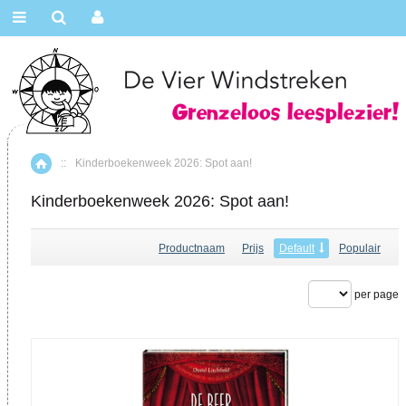
::
Kinderboekenweek 2026: Spot aan!
Home
Kinderboekenweek 2026: Spot aan!
Productnaam
Prijs
Default
Populair
per page