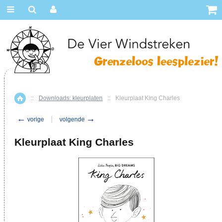
::
Downloads: kleurplaten
::
Kleurplaat King Charles
Home
←
→
vorige
volgende
Kleurplaat King Charles