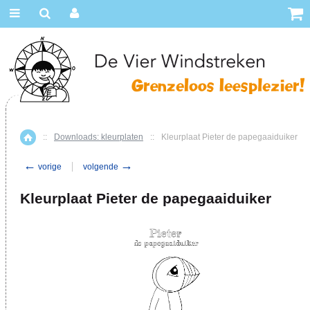
::
Downloads: kleurplaten
::
Kleurplaat Pieter de papegaaiduiker
Home
←
→
vorige
volgende
Kleurplaat Pieter de papegaaiduiker