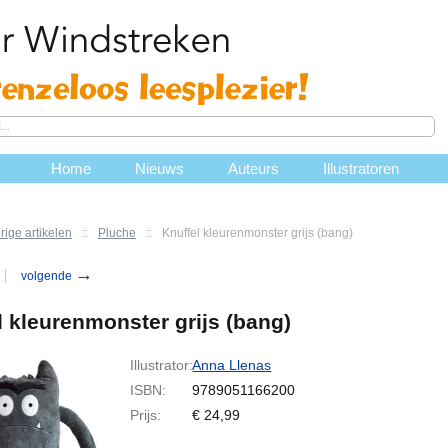
Home
Nieuws
Auteurs
Illustratoren
rige artikelen
::
Pluche
::
Knuffel kleurenmonster grijs (bang)
→
volgende
l kleurenmonster grijs (bang)
Illustrator:
Anna Llenas
ISBN:
9789051166200
Prijs:
€
24,99