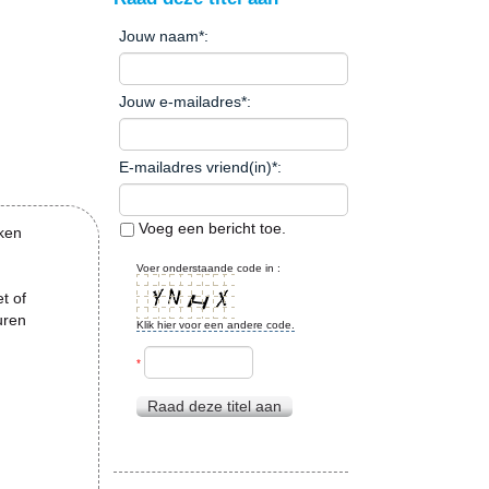
Jouw naam
*
:
Jouw e-mailadres
*
:
E-mailadres vriend(in)
*
:
Voeg een bericht toe.
ken
Voer onderstaande code in :
t of
uren
Klik hier voor een andere code.
*
Raad deze titel aan