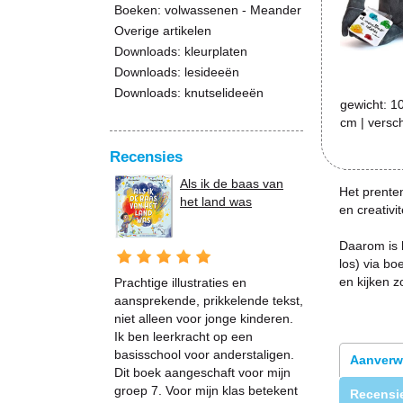
Boeken: volwassenen - Meander
Overige artikelen
Downloads: kleurplaten
Downloads: lesideeën
Downloads: knutselideeën
gewicht:
1
cm
| versc
Recensies
Als ik de baas van
Het prent
het land was
en creativit
Daarom is h
los) via b
en kijken z
Prachtige illustraties en
aansprekende, prikkelende tekst,
niet alleen voor jonge kinderen.
Ik ben leerkracht op een
basisschool voor anderstaligen.
Aanverw
Dit boek aangeschaft voor mijn
groep 7. Voor mijn klas betekent
Recensie