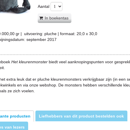
Aantal
In boekentas
0.000,00
gr |
uitvoering:
pluche
| formaat:
20,0 x 30,0
hijningsdatum:
september 2017
enboek
Het kleurenmonster
biedt veel aanknopingspunten voor gesprek
eit.
et extra leuk dat er pluche kleurenmonsters verkrijgbaar zijn (in een se
oekwinkels en via onze webshop. De monsters hebben verschillende kle
oals ze zich voelen.
ante producten
Liefhebbers van dit product bestelden ook
s van lezers