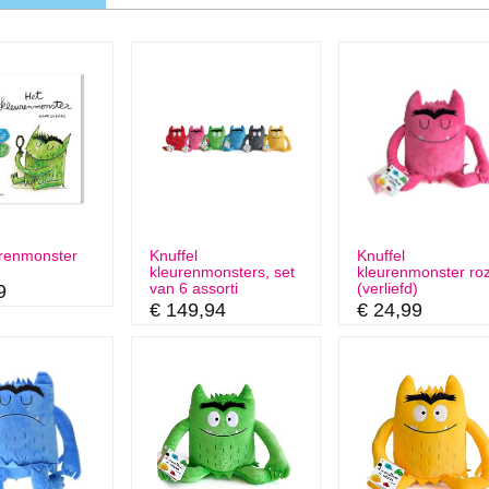
urenmonster
Knuffel
Knuffel
kleurenmonsters, set
kleurenmonster ro
van 6 assorti
(verliefd)
9
€ 149,94
€ 24,99