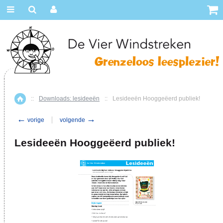
::
Downloads: lesideeën
::
Lesideeën Hooggeëerd publiek!
Home
←
→
vorige
volgende
Lesideeën Hooggeëerd publiek!