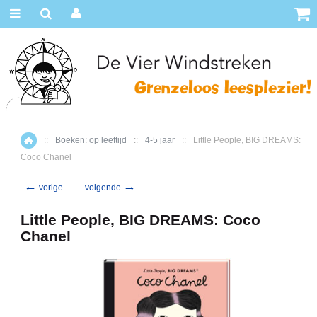
::
Boeken: op leeftijd
::
4-5 jaar
::
Little People, BIG DREAMS:
Home
Coco Chanel
←
→
vorige
volgende
Little People, BIG DREAMS: Coco
Chanel