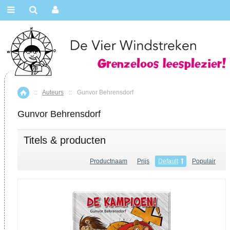
::
Auteurs
::
Gunvor Behrensdorf
Home
Gunvor Behrensdorf
Titels & producten
Productnaam
Prijs
Default
Populair