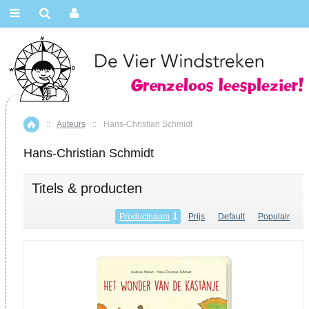
::
Auteurs
::
Hans-Christian Schmidt
Home
Hans-Christian Schmidt
Titels & producten
Productnaam
Prijs
Default
Populair